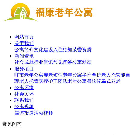
网站首页
关于我们
公寓简介
文化建设
入住须知
荣誉资质
新闻资讯
社会成就
行业资讯
常见问答
公寓动态
服务项目
呼市老年公寓养老短住
老年公寓半护
全护老人托管
能自
理老人托管
医疗护工团队
老年公寓餐饮
候鸟式养老
公寓环境
社会关怀
联系我们
公寓视频
媒体报道
活动视频
常见问答