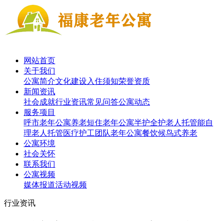
网站首页
关于我们
公寓简介
文化建设
入住须知
荣誉资质
新闻资讯
社会成就
行业资讯
常见问答
公寓动态
服务项目
呼市老年公寓养老短住
老年公寓半护
全护老人托管
能自
理老人托管
医疗护工团队
老年公寓餐饮
候鸟式养老
公寓环境
社会关怀
联系我们
公寓视频
媒体报道
活动视频
行业资讯