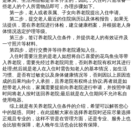
是家具、生活用品都是非常齐全的，因此，入住时只需准备一
些老人的个人所需物品即可，办理步骤如下。
第一步，老人或者亲属、子女向养老院提出入住申请。
第二步，提交老人最近的住院病历以及体检报告，如果无
法提供，需在养老院进行体检，建立健康档案，并根据老人身
体情况选定护理等级。
第三步，签订养老院入住条件，并提供老人的有效证件及
一寸照片等材料。
第四步，进行交费并等待养老院通知入住。
入住时需要注意的是老人如想将自己喜爱的花鸟鱼虫等带
入养老院，需要先经过养老院同意，否则养老院有权对其进行
处理;然后就是老人在入住时需告知老人的基本情况，如生活
习惯、是否有过敏史以及身体健康情况等，否则因以上原因造
成的后果均由个人承担，且养老院有权终止协议;再者就是如
想带老人外出，家属需要提前向养老院进行申请，并按照申请
时间将老人按时送回养老院;最后就是在入住期间不允许私自
使用电器。
综上就是有关养老院入住条件的介绍，希望可以解答您心
中的疑惑。同时，在此提醒大家在选择养老院时还应尽量选择
正规且专业的，这样不管是在管理方面，还是专业、服务上也
会比较有保障，老人晚年生活也会比较有保障。